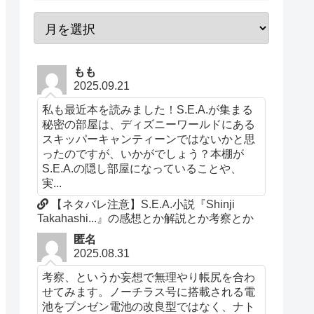
もも
2025.09.21
私も最近本を読みました！S.E.A.が集まる
秘密の部屋は、ディズニーワールドにある
スキッパーキャンティーンではないかと思
ったのですが、いかがでしょう？本棚が
S.E.A.の隠し部屋になっていることや、
実...
【ネタバレ注意】S.E.A.小説『Shinji
Takahashi...』の感想とか解説とか考察とか
匿名
2025.08.31
考察、というか妄想で無理やり帳尻を合わ
せてみます。ノーチラス号に搭載される電
池をブンゼン電池の改良型ではなく、ナト