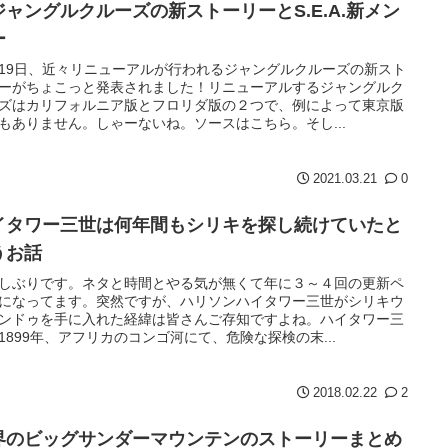
ジャングルクルーズの新ストーリーとS.E.A.新メン
ー
19日、近々リニューアルが行われるジャングルクルーズの新スト
ーがちょこっと発表されました！リニューアルするジャングルク
ズはカリフォルニア版とフロリダ版の２つで、例によって東京版
もありません。しゃーないね。ソースはこちら。そし...
2021.03.21
0
イタワー三世は何年間もシリキを探し続けていたと
うお話
しぶりです。ネタと時間とやる気が無くて年に３～４回の更新ペ
になってます。突然ですが、ハリソンハイタワー三世がシリキウ
ンドゥを手に入れた経緯は皆さんご存知ですよね。ハイタワー三
1899年、アフリカのコンゴ河にて、危険な探検の末...
2018.02.22
2
界のビッグサンダーマウンテンのストーリーまとめ