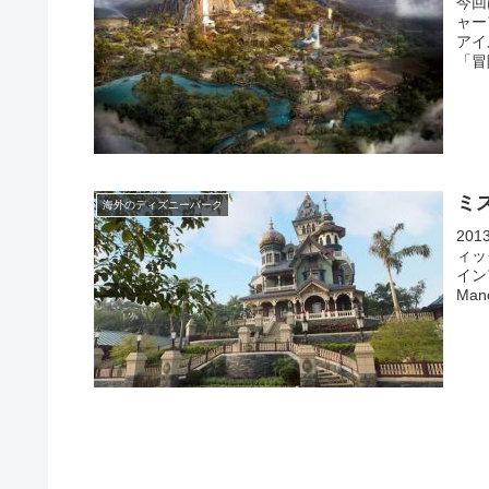
今回
ャー
アイ
「冒険
ミ
海外のディズニーパーク
20
ィッ
イン
Ma