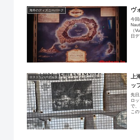
ヴ
海外のディズニーパーク
今回
Na
（V
日デ
上
ロストリバーデルタ
ッ
先日
ロッ
で、
この