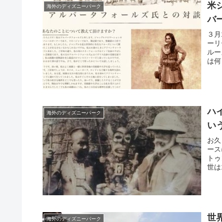
米
海外のディズニーパーク
バ
３月
ーリ
ルー
は何
ハ
海外のディズニーパーク
い
お久
ース
トゥ
世は
世
海外のディズニーパーク