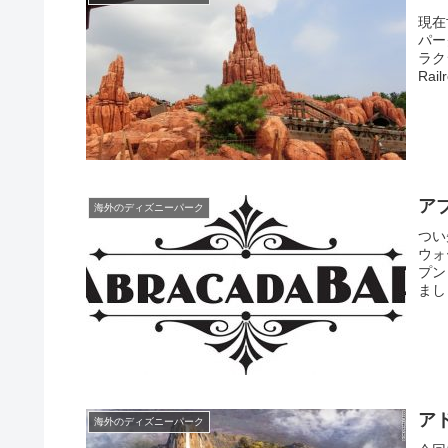
現在
パー
ラクシ
Rai
ア
海外のディズニーパーク
つい
ウォ
プン
ましょ
ア
海外のディズニーパーク