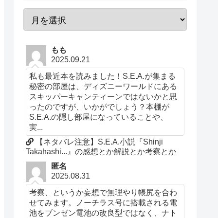
もも
2025.09.21
私も最近本を読みました！S.E.A.が集まる
秘密の部屋は、ディズニーワールドにある
スキッパーキャンティーンではないかと思
ったのですが、いかがでしょう？本棚が
S.E.A.の隠し部屋になっていることや、
実...
【ネタバレ注意】S.E.A.小説『Shinji
Takahashi...』の感想とか解説とか考察とか
匿名
2025.08.31
考察、というか妄想で無理やり帳尻を合わ
せてみます。ノーチラス号に搭載される電
池をブンゼン電池の改良型ではなく、ナト