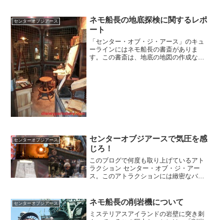
ています。読んでみましょ...
ネモ船長の地底探検に関するレポ
センターオブジアース
ート
「センター・オブ・ジ・アース」のキュ
ーラインにはネモ船長の書斎がありま
す。この書斎は、地底の地図の作成な
ど、主に地底探検の成果などをまとめて
いる場所。地底の地図についてはこのブ
ログでこれまでさんざん取り上げてきま
したね。今回ご紹介するのは、...
センターオブジアースで気圧を感
センターオブジアース
じろ！
このブログで何度も取り上げているアト
ラクション センター・オブ・ジ・アー
ス。このアトラクションには緻密なバッ
クストーリーがあり、さまざまな視点か
ら考察できますが、今回は「気圧」に焦
点を当てて掘り下げます。ご存知の通
ネモ船長の削岩機について
センターオブジアース
り、センター・オブ・ジ・ア...
ミステリアスアイランドの岩壁に突き刺