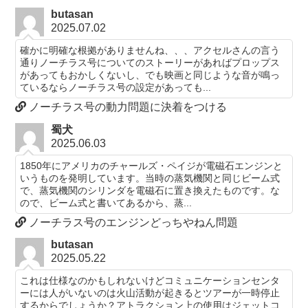
butasan
2025.07.02
確かに明確な根拠がありませんね、、、アクセルさんの言う
通りノーチラス号についてのストーリーがあればプロップス
があってもおかしくないし、でも映画と同じような音が鳴っ
ているならノーチラス号の設定があっても...
ノーチラス号の動力問題に決着をつける
蜀犬
2025.06.03
1850年にアメリカのチャールズ・ペイジが電磁石エンジンと
いうものを発明しています。当時の蒸気機関と同じビーム式
で、蒸気機関のシリンダを電磁石に置き換えたものです。な
ので、ビーム式と書いてあるから、蒸...
ノーチラス号のエンジンどっちやねん問題
butasan
2025.05.22
これは仕様なのかもしれないけどコミュニケーションセンタ
ーには人がいないのは火山活動が起きるとツアーが一時停止
するからでしょうか？アトラクション上の使用はジェットコ