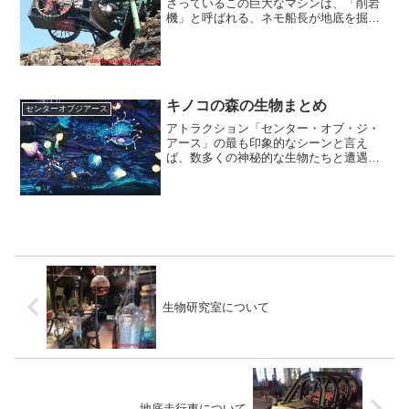
さっているこの巨大なマシンは、「削岩
機」と呼ばれる、ネモ船長が地底を掘り
進めるために開発した装置です。今回は
この削岩機について詳しく説明していき
ます。特徴的な削岩跡削岩機を岩壁の裏
から見た様子がこちら。ド...
キノコの森の生物まとめ
センターオブジアース
アトラクション「センター・オブ・ジ・
アース」の最も印象的なシーンと言え
ば、数多くの神秘的な生物たちと遭遇す
るキノコの森のシーンではないでしょう
か。キノコの森には、奇妙で、どこか美
しいような生物たちが数多く生息してい
ます。(c)disneya...
生物研究室について
地底走行車について