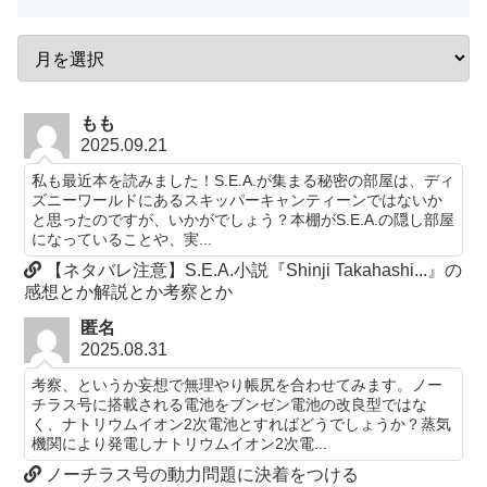
もも
2025.09.21
私も最近本を読みました！S.E.A.が集まる秘密の部屋は、ディ
ズニーワールドにあるスキッパーキャンティーンではないか
と思ったのですが、いかがでしょう？本棚がS.E.A.の隠し部屋
になっていることや、実...
【ネタバレ注意】S.E.A.小説『Shinji Takahashi...』の
感想とか解説とか考察とか
匿名
2025.08.31
考察、というか妄想で無理やり帳尻を合わせてみます。ノー
チラス号に搭載される電池をブンゼン電池の改良型ではな
く、ナトリウムイオン2次電池とすればどうでしょうか？蒸気
機関により発電しナトリウムイオン2次電...
ノーチラス号の動力問題に決着をつける