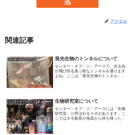
アクセル
関連記事
発光生物のトンネルについて
センターオブジアース
センター・オブ・ジ・アースで、光る虫
が飛び回る真っ暗なトンネルを通ります
よね。ここは「発光生物のトンネル」と
呼ばれる洞窟です。ネモ船長はここに生
息する発光生物に興味を持ち、様々な研
究を行っています。ネモ船長のレポート
これはネモ船長が発光生物...
生物研究室について
センターオブジアース
センター・オブ・ジ・アースには「生物
研究室」と呼ばれるラボがあります。こ
こではネモ船長が地底から持ち帰ったも
のに関する研究が行われています。ネモ
船長が書いたこのレポートには、この生
物研究室についての詳しい解説が記され