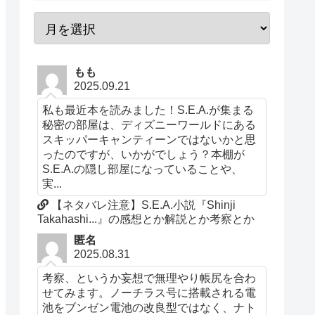
もも
2025.09.21
私も最近本を読みました！S.E.A.が集まる
秘密の部屋は、ディズニーワールドにある
スキッパーキャンティーンではないかと思
ったのですが、いかがでしょう？本棚が
S.E.A.の隠し部屋になっていることや、
実...
【ネタバレ注意】S.E.A.小説『Shinji
Takahashi...』の感想とか解説とか考察とか
匿名
2025.08.31
考察、というか妄想で無理やり帳尻を合わ
せてみます。ノーチラス号に搭載される電
池をブンゼン電池の改良型ではなく、ナト