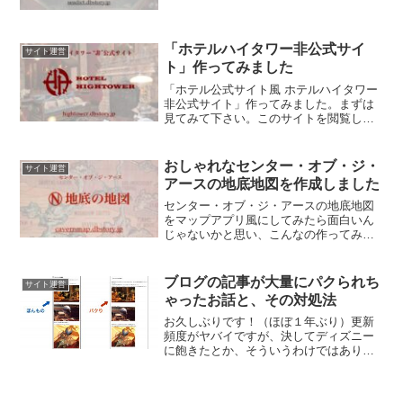
近S.E.A.ワールドが広がりすぎて、ブロ
グではとても説明しきれなくなってきま
した。「じゃあもうS.E.A.の専門サイ
ト...
「ホテルハイタワー非公式サイ
サイト運営
ト」作ってみました
「ホテル公式サイト風 ホテルハイタワー
非公式サイト」作ってみました。まずは
見てみて下さい。このサイトを閲覧して
いるのは「1899年12月13日」という設定
で作りました。ハイタワーさんが失踪す
る大晦日の数日前ですね。庭園の写真
おしゃれなセンター・オブ・ジ・
サイト運営
は、Twitte...
アースの地底地図を作成しました
センター・オブ・ジ・アースの地底地図
をマップアプリ風にしてみたら面白いん
じゃないかと思い、こんなの作ってみま
した。まずは下のページ↓をご覧くださ
い。マーカーをタップすればこんな感じ
で各洞窟の解説を見れるのでお試しあれ↓
ブログの記事が大量にパクられち
サイト運営
この地図は、センター・...
ゃったお話と、その対処法
お久しぶりです！（ほぼ１年ぶり）更新
頻度がヤバイですが、決してディズニー
に飽きたとか、そういうわけではありま
せん。わたくし去年から大学院に通って
いまして、そちらでの研究が忙しすぎて
こっちまで気が回らなくなっていただけ