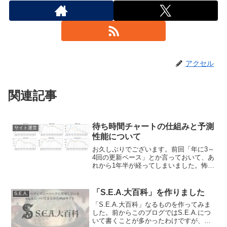
アクセル
関連記事
待ち時間チャートの仕組みと予測
サイト運営
性能について
お久しぶりでございます。前回「年に3～
4回の更新ペース」とか言っておいて、あ
れから1年半が経ってしまいました。怖い
ですね。実は先日、「待ち時間チャー
ト」というウェブサービスを公開しまし
た。ディズニーパークの混雑度とかアト
「S.E.A.大百科」を作りました
S.E.A.
ラクション待ち時間を...
「S.E.A.大百科」なるものを作ってみま
した。前からこのブログではS.E.A.につ
いて書くことが多かったわけですが、最